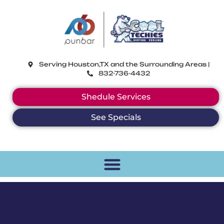
CoolTechies
Serving Houston,TX and the Surrounding Areas |
832-736-4432
Shedule Services
See Specials