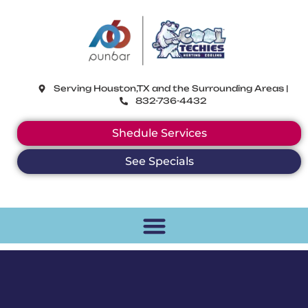
CoolTechies
Serving Houston,TX and the Surrounding Areas |
832-736-4432
Shedule Services
See Specials